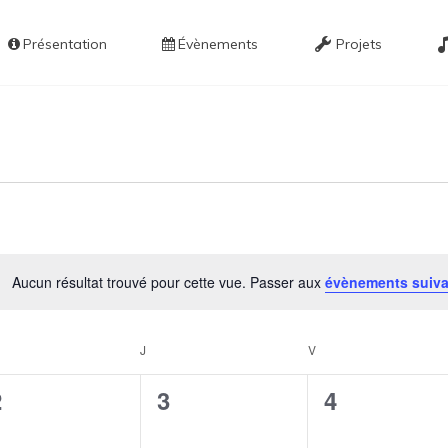
Présentation
Évènements
Projets
Aucun résultat trouvé pour cette vue. Passer aux
évènements suiv
N
o
t
RCREDI
J
JEUDI
V
VENDREDI
i
c
0
0
0
2
3
4
e
é
é
é