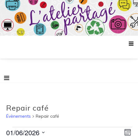
Aller
L'atelier partagé
au
contenu
Repair café
Évènements
Repair café
Évènements
N
N
01/06/2026
M