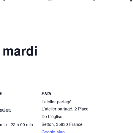
 mardi
S
LIEU
L’atelier partagé
L'atelier partagé, 2 Place
embre
De L'église
Betton
,
35830
France
+
 min - 22 h 00 min
Google Map