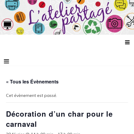
Aller
L'atelier partagé
au
contenu
« Tous les Évènements
Cet évènement est passé.
Décoration d’un char pour le
carnaval