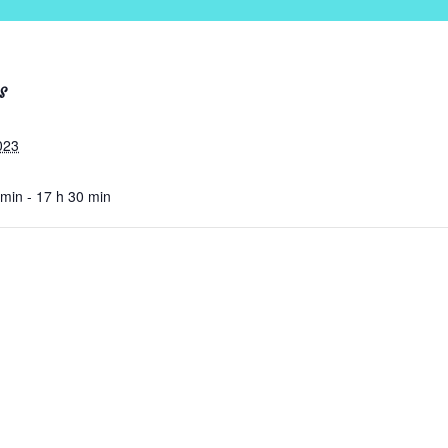
S
023
 min - 17 h 30 min